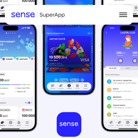
Інтерфейс
Можливості
Кешбек
Для ФОП
Завантажити Sense SuperApp