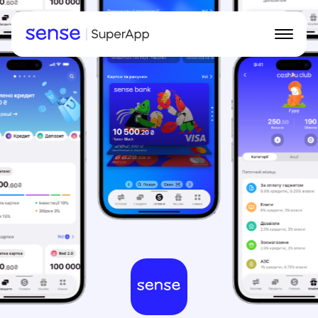
Інтерфейс
Можливості
Кешбек
Для ФОП
Завантажити Sense SuperApp