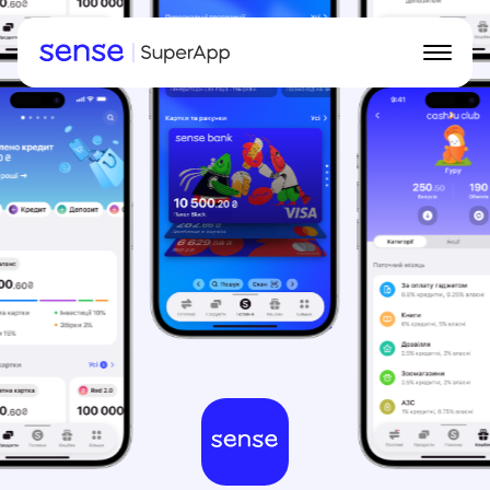
Інтерфейс
Можливості
Кешбек
Для ФОП
Завантажити Sense SuperApp