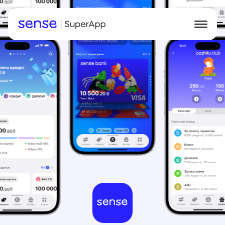
Інтерфейс
Можливості
Кешбек
Для ФОП
Завантажити Sense SuperApp