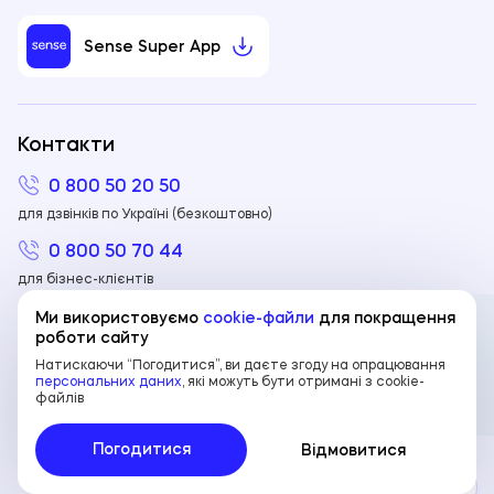
Sense Super App
Контакти
0 800 50 20 50
для дзвінків по Україні (безкоштовно)
0 800 50 70 44
для бізнес-клієнтів
+380 44 298 80 00
Ми використовуємо
cookie-файли
для покращення
роботи сайту
для дзвінків з-за кордону
Натискаючи “Погодитися”, ви даєте згоду на опрацювання
персональних даних
, які можуть бути отримані з cookie-
файлів
© АТ «Сенс Банк». У Державному реєстрі
UA
UA
банків №158. Ліцензія НБУ №61 від 01.12.2022
Погодитися
Відмовитися
р.
EN
Допомога