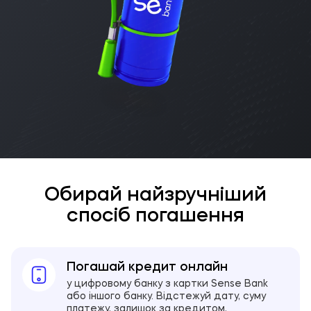
Обирай найзручніший
спосіб погашення
Погашай кредит онлайн
у цифровому банку з картки Sense Bank
або іншого банку. Відстежуй дату, суму
платежу, залишок за кредитом,