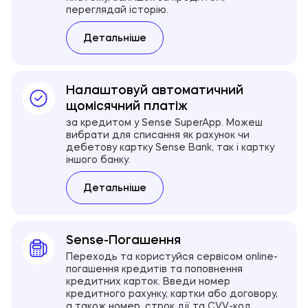
переглядай історію.
Детальніше
Налаштовуй автоматичний
щомісячний платіж
за кредитом у Sense SuperApp. Можеш
вибрати для списання як рахунок чи
дебетову картку Sense Bank, так і картку
іншого банку.
Детальніше
Sense-Погашення
Переходь та користуйся сервісом online-
погашення кредитів та поповнення
кредитних карток. Введи номер
кредитного рахунку, картки або договору,
а також номер, строк дії та CVV-код