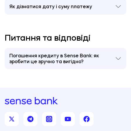
Як дізнатися дату і суму платежу
1. За допомогою мобільного додатку
Sense
SuperАpp
для Android та iOS,
у
розділі «Погасити
кредит».
Питання та відповіді
2. У Графіку погашення, надан
ому
вам
під час
оформлення кредиту.
3. Зателефонувавши до Центру цілодобової
підтримки клієнтів
Погашення кредиту в Sense Bank: як
зробити це зручно та вигідно?
за телефоном
0 800 50 20 50
.
Кредит – це спосіб швидко отримати гроші на
необхідні покупки або витрати. Але важливо
пам'ятати, що кредит – це зобов'язання, яке
потрібно виконувати. Тому важливо знати, як
правильно погасити кредит.
Sense Bank – ваш надійний партнер у фінансах, і ми
робимо погашення кредитів простим та зручним
процесом. У Sense Bank погашення кредиту
доступне кількома способами, тому ви можете
вибрати той, який вам найбільше підходить.
Погашення кредиту онлайн