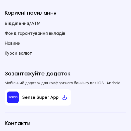
Це найпростіший і зручний спосіб погашення
Корисні посилання
кредиту, для якого не потрібно навіть виходити з
дому. Все й так є у вашому мобільному – в
застосунку Sense SuperApp. Платіж обробляється
Відділення/ATM
миттєво, погашення кредиту в Sense Bank
Фонд гарантування вкладів
відбувається без комісії.
Для погашення кредиту онлайн потрібно
:
Новини
1. Зайти в Sense SuperApp.
Курси валют
2. Вибрати вкладку "Кредити".
3. Вибрати кредит, який потрібно погасити.
Завантажуйте додаток
4. Натиснути кнопку "Оплатити".
Мобільний додаток для комфортного банкінгу для iOS і Android
5. Ввести суму платежу.
6. Вибрати спосіб оплати.
Sense Super App
Також ви можете спростити собі життя з Sense
SuperApp, налаштувавши автоматичний щомісячний
платіж за кредитом. Обирайте для списання
зручний для вас рахунок чи дебетову картку Sense
Контакти
Bank, або використовуйте картку іншого банку.
Sense Bank пропонує вам гнучкість і зручність у