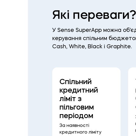
Які переваги
У Sense SuperApp можна об'є
керування спільним бюджетом
Cash, White, Black і Graphite.
тя готівки
Спільний
рема
кредитний
люти) у
ліміт з
іленні
пільговим
ку
періодом
изький із
За наявності
ковою карткою
кредитного ліміту