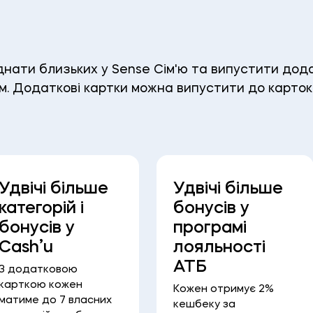
?
днати близьких у Sense Сім'ю та випустити дода
. Додаткові картки можна випустити до карток 
Удвічі більше
Удвічі більше
категорій і
бонусів у
бонусів у
програмі
Cash’u
лояльності
АТБ
З додатковою
карткою кожен
Кожен отримує 2%
матиме до 7 власних
кешбеку за