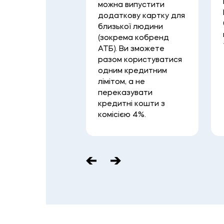
знімати готівку
можна випустити
вного рахунку у
додаткову картку для
нні банку.
близької людини
(зокрема кобренд
АТБ). Ви зможете
разом користуватися
одним кредитним
лімітом, а не
переказувати
кредитні кошти з
комісією 4%.