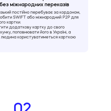
без міжнародних переказів
зький постійно перебуває за кордоном,
робити SWIFT або міжнародний P2P для
ого картки.
ити додаткову картку до свого
унку, поповнювати його в Україні, а
а людина користуватиметься карткою
02