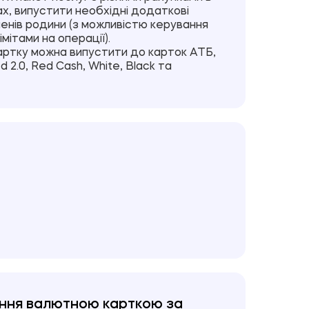
ом випадках Банк має право вимагати
ах, випустити необхідні додаткові
 за споживчим кредитом та
ленів родини (з можливістю керування
ому порушенням зобов’язання;
мітами на операції).
ртку можна випустити до карток АТБ,
лекторських компаній, що діють в
 2.0, Red Cash, White, Black та
ння валютною карткою за