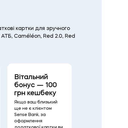
ткові картки для зручного
АТБ, Caméléon, Red 2.0, Red
Вітальний
Спільний
бонус — 100
бюджет і
грн кешбеку
контроль
витрат
Якщо ваш близький
ще не є клієнтом
Ведіть загальну
Sense Bank, за
статистику витрат
оформлення
спільним рахунком 
додаткової картки ви