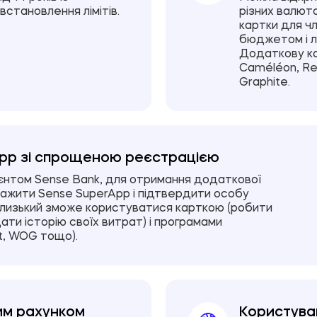
- у визначених кредитним договор
встановлення лімітів.
різних валют
дострокового погашення платежів
картки для ч
відшкодування збитків, завданих й
бюджетом і лі
Додаткову ка
- Банк має право звернутись до ко
Caméléon, Red
інтересах Банку.
Graphite.
App зі спрощеною реєстрацією
ієнтом Sense Bank, для отримання додаткової
ажити Sense SuperApp і підтвердити особу
близький зможе користуватися карткою (робити
ати історію своїх витрат) і програмами
ot, WOG тощо).
им рахунком
Користува