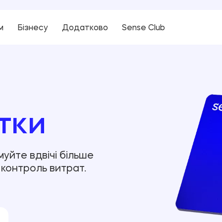
м
Бізнесу
Додатково
Sense Club
тки
уйте вдвічі більше
і контроль витрат.