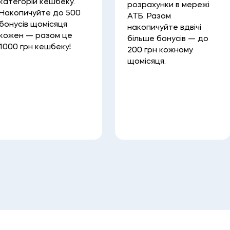
категорій кешбеку.
розрахунки в мережі
Накопичуйте до 500
АТБ. Разом
бонусів щомісяця
накопичуйте вдвічі
кожен — разом це
більше бонусів — до
1000 грн кешбеку!
200 грн кожному
щомісяця.