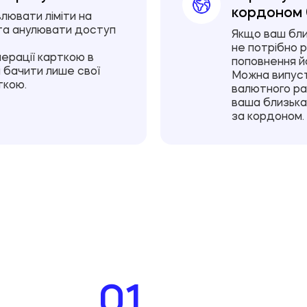
кордоном 
лювати ліміти на
 та анулювати доступ
Якщо ваш бли
не потрібно 
ерації карткою в
поповнення й
 бачити лише свої
Можна випуст
ткою.
валютного рах
ваша близьк
за кордоном.
01