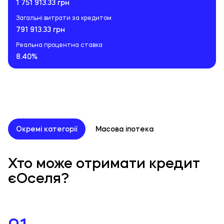
1 751 913.33 грн
Загальні витрати за кредитом
791 913.33 грн
Реальна процентна ставка
8.40%
Окремі категорії
Масова іпотека
Хто може отримати кредит
єОселя?