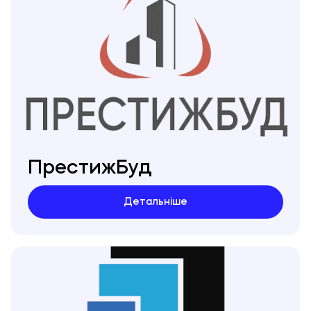
ПрестижБуд
Детальніше