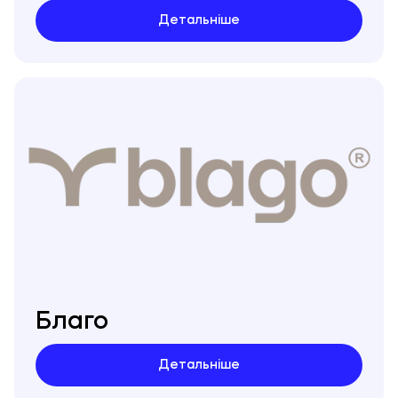
(не внесення чергового страхового платежу на
його повну заставну вартість) від ризиків
Детальніше
випадкового знищення, пошкодження або псування,
або у випадку ненадання Банку документів, що
підтверджують платоспроможність Клієнта, або не
здійснення оцінки/переоцінки заставного майна,
або за не здійснення відновлення або заміну
застрахованого Предмета іпотеки, який був
пошкоджений або знищений та такий випадок не є
страховим, або за не отримання письмової згоди
Банку для реалізації права на проведення будь-
якого перепланування Банк застосує підвищену
(штрафну) процентну ставку.
Благо
Детальніше