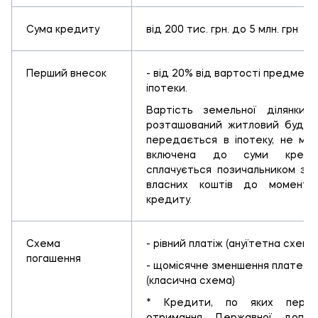
Сума кредиту
від 200 тис. грн. до 5 млн. грн
Перший внесок
- від 20% від вартості предмету
іпотеки.
Вартість земельної ділянки, 
розташований житловий будино
передається в іпотеку, не мо
включена до суми кред
сплачується позичальником за 
власних коштів до моменту
кредиту.
Схема
- рівний платіж (ануїтетна схема
погашення
- щомісячне зменшення платежу
(класична схема)
* Кредити, по яких перед
отримання Державної допом