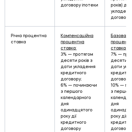
договору іпотеки
років) до
укладенн
договору 
Річна процентна
Компенсаційна
Базова
ставка
процентна
процентн
ставка:
ставка:
3% — протягом
7% — про
десяти років з
десяти ро
дати укладення
дати укл
кредитного
кредитно
договору;
договору
6% — починаючи
10% — по
з першого
з першог
календарного
календар
дня
дня
одинадцятого
одинадця
року дії
року дії
кредитного
кредитно
договору
договору