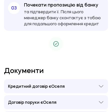
Почекати пропозицію від банку
03
та підтвердити її. Після цього
менеджер банку сконтактує з тобою
для подальшого оформлення кредит
Документи
Кредитний договір єОселя
Кредитний договір єОселя
Договір поруки єОселя
Договір поруки єОселя