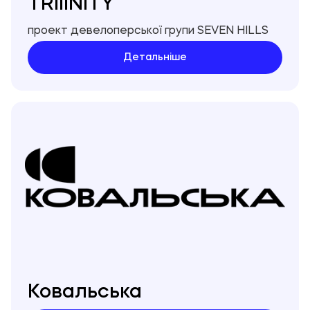
TRIIINITY
штрафні санкції згідно з умовами кредитного
договору;
проект девелоперської групи SEVEN HILLS
- у визначених кредитним договором випадках
Детальніше
Банк має право вимагати дострокового погашення
платежів за споживчим кредитом та відшкодування
збитків, завданих йому порушенням зобов’язання;
- Банк має право звернутись до колекторських
компаній, що діють в інтересах Банку.
- Банку забороняється вимагати від клієнта
придбання будь-яких товарів чи послуг від Банку
або спорідненої чи пов'язаної з ним особи як
обов'язкову умову надання цих послуг (крім надання
пакету банківських послуг).
- Банк не має права вносити зміни до укладених з
клієнтами договорів в односторонньому порядку,
якщо інше не встановлено договором або законом.
Клієнт має право відмовитися від отримання
рекламних матеріалів засобами дистанційних
каналів комунікації.
Ковальська
- У випадку несвоєчасного перестрахування майна