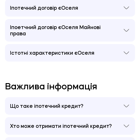
Іпотечний договір єОселя
Іпотечний договір єОселя
Іпоетчний договір єОселя Майнові
права
Іпоетчний договір єОселя Майнові права
Істотні характеристики єОселя
Істотні характеристики єОселя
Важлива інформація
Що таке іпотечний кредит?
Іпотечний кредит
— споживчий кредит, який
видається фізичній особі (громадянину України) для
Хто може отримати іпотечний кредит?
придбання житлової нерухомості (квартири або
житлового будинок з земельною ділянкою на якій
- Військовослужбовці Збройних Сил за контрактом,
він розташований/ майнових прав на квартиру в