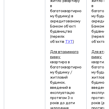
житло (квартиру
житло (к
в
в
багатоквартирно
багатокв
му будинку) в
му будинк
акредитованому
акредито
Банком об’єкті
Банком об
будівництва
будівниц
(перелік
(перелік
об’єктів
ТУТ
)
об’єктів
Для вторинного
Для втор
ринку:
ринку:
квартира в
квартира
багатоквартирно
багатокв
му будинку /
му будинк
житловий
житловий
будинок,
будинок,
введений в
введений
експлуатацію
експлуат
протягом 3-х
протягом 
років до дати
років (дл
укладення
протягом