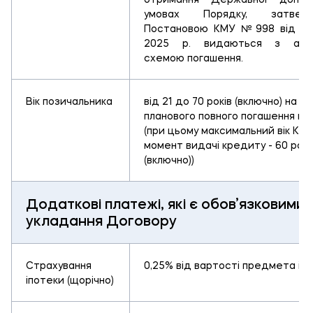
умовах Порядку, затверд
Постановою КМУ №998 від 13
2025 р. видаються з ануї
схемою погашення.
Вік позичальника
від 21 до 70 років (включно) на 
планового повного погашення кр
(при цьому максимальний вік Клі
момент видачі кредиту - 60 рокі
(включно))
Додаткові платежі, які є обов’язковими 
укладання Договору
Страхування
0,25% від вартості предмета іп
іпотеки (щорічно)