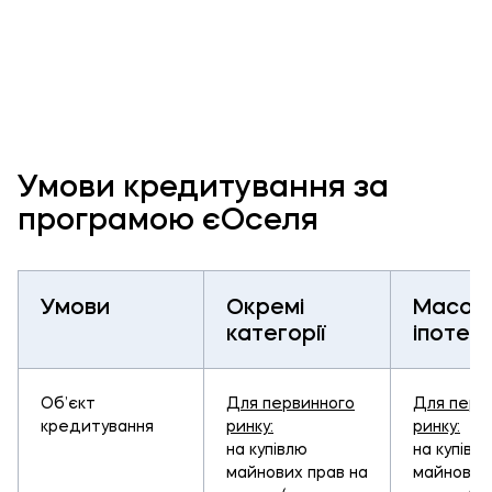
Умови кредитування за
програмою єОселя
Умови
Окремі
Масов
категорії
іпотек
Об’єкт
Для первинного
Для перв
кредитування
ринку:
ринку:
на купівлю
на купівл
майнових прав на
майнових