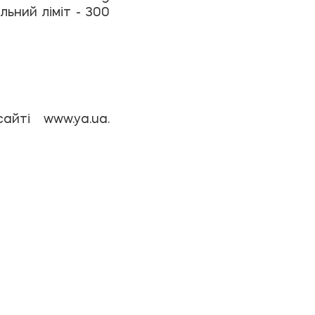
льний ліміт - 300
.
ті www.ya.ua.