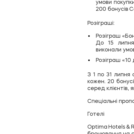
умови покупк
200 бонусів Ca
Розіграші:
Розіграш «Бон
До 15 липня
виконали умо
Розіграш «10 
З 1 по 31 липня
кожен. 20 бонус
серед клієнтів, я
Спеціальні пропоз
Готелі
Optima Hotels & 
бронювання на са