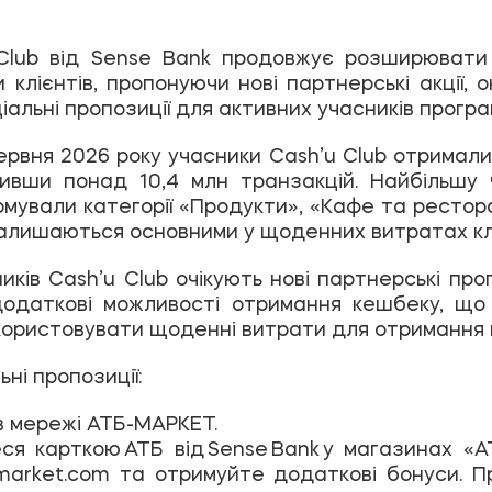
 Club від Sense Bank продовжує розширювати
клієнтів, пропонуючи нові партнерські акції, о
альні пропозиції для активних учасників програ
ервня 2026 року учасники Cash’u Club отримали 
нивши понад 10,4 млн транзакцій. Найбільшу 
мували категорії «Продукти», «Кафе та ресто
залишаються основними у щоденних витратах клі
иків Cash’u Club очікують нові партнерські проп
додаткові можливості отримання кешбеку, щ
ористовувати щоденні витрати для отримання 
ьні пропозиції:
в мережі АТБ-МАРКЕТ.
ся карткою АТБ від Sense Bank у магазинах «
market.com та отримуйте додаткові бонуси. П