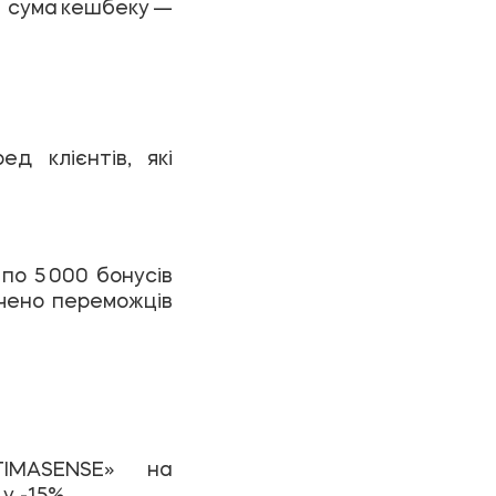
а сума кешбеку —
д клієнтів, які
по 5 000 бонусів
ачено переможців
TIMASENSE» на
у -15%.