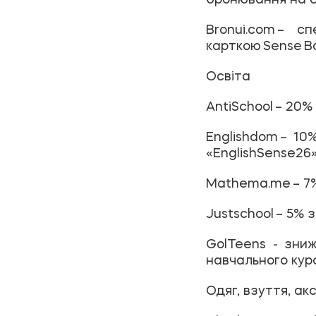
Bronui.com
– спе
карткою Sense B
Освіта
AntiSchool
– 20% 
Englishdom
– 10%
«EnglishSense26»
Mathema.me
– 7
Justschool
– 5% 
GolTeens
- зниж
навчального курс
Одяг, взуття, а