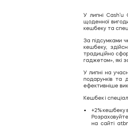
У липні Cash’u
щоденної вигоди 
кешбеку та спеці
За підсумками ч
кешбеку, здійс
традиційно сфор
гаджетом», які 
У липні на учасн
подарунків та 
ефективніше вик
Кешбек і спеціал
+2% кешбеку 
Розраховуйте
на сайті atb