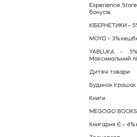
Experience Stor
бонусів.
КІБЕРНЕТИКИ
– 5
MOYO
– 3% кешбе
YABLUKA
- 5% к
Максимальний лім
Дитячі товари
Будинок Іграшок
Книги
MEGOGO BOOKS
Книгарня Є
– 4% 