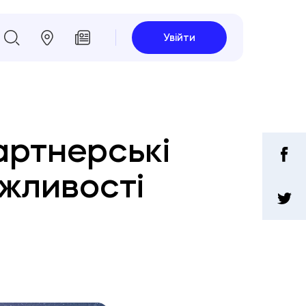
Увійти
партнерські
ожливості