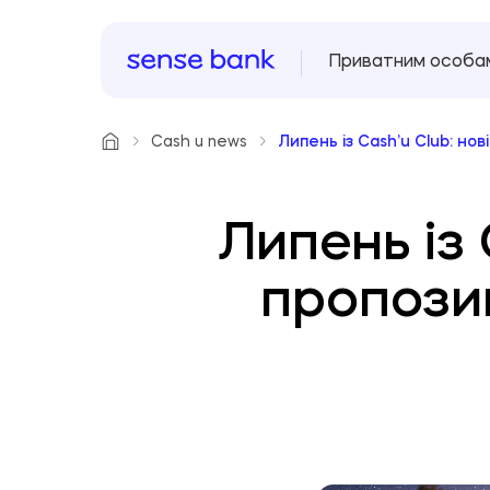
Приватним особа
Cash u news
Липень із Cash’u Club: но
Липень із 
пропозиц