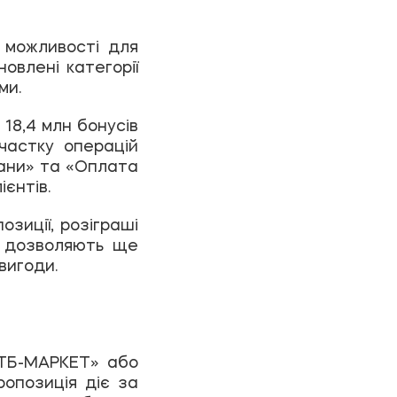
 можливості для
новлені категорії
ми.
18,4 млн бонусів
частку операцій
рани» та «Оплата
єнтів.
озиції, розіграші
о дозволяють ще
вигоди.
АТБ-МАРКЕТ» або
ропозиція діє за