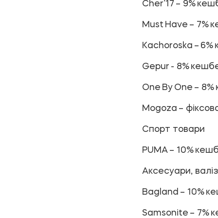
Cher’17
– 9% кеш
Must Have
– 7% 
Kachoroska
– 6% 
Gepur
- 8% кешбе
One By One
– 8% 
Mogoza
– фіксов
Спорт товари
PUMA
– 10% кешб
Аксесуари, валі
Bagland
– 10% к
Samsonite
– 7% к