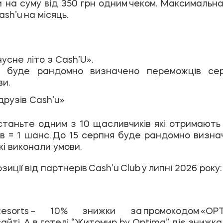
и на суму від 350 грн одним чеком. Максимальн
sh’u на місяць.
усне літо з Cash’U».
 буде рандомно визначено переможців сере
ви.
друзів Cash’u»
 станьте одним з 10 щасливчиків які отримають 
ів = 1 шанс. До 15 серпня буде рандомно визн
кі виконали умови.
иції від партнерів Cash’u Club у липні 2026 року:
Resorts
– 10% знижки за промокодом «OP
йті. А в готелі “Житомир by Optima” діє знижка 