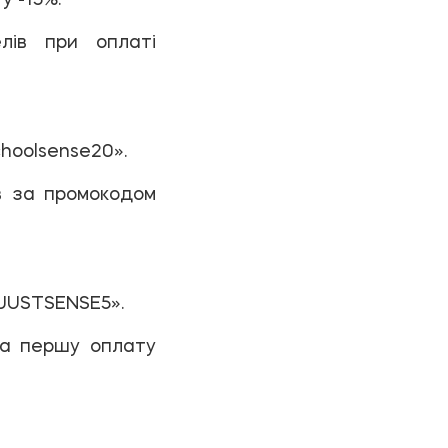
лів при оплаті
hoolsense20».
ів за промокодом
«JUSTSENSE5».
на першу оплату