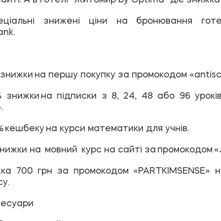
ціальні знижені ціни на бронювання готе
ank.
знижки на першу покупку за промокодом «antisc
 знижки на підписки з 8, 24, 48 або 96 урок
.
% кешбеку на курси математики для учнів.
знижки на мовний курс на сайті за промокодом 
ка 700 грн за промокодом «PARTKIMSENSE» 
у.
ксесуари