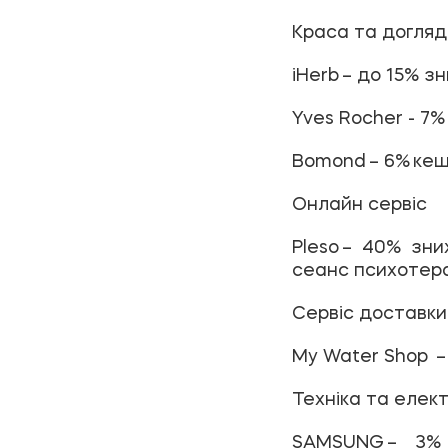
Краса та догляд
iHerb
– до 15% зн
Yves Rocher
- 7%
Bomond
– 6% кеш
Онлайн сервіс
Pleso
– 40% зни
сеанс психотера
Cервіс доставки
My Water Shop
–
Техніка та елек
SAMSUNG
– 3% 