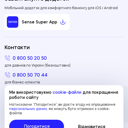
Мобільний додаток для комфортного банкінгу для iOS і Android
Sense Super App
Контакти
0 800 50 20 50
для дзвінків по Україні (безкоштовно)
0 800 50 70 44
для бізнес-клієнтів
+380 44 298 80 00
Ми використовуємо
cookie-файли
для покращення
роботи сайту
для дзвінків з-за кордону
Натискаючи “Погодитися”, ви даєте згоду на опрацювання
персональних даних
, які можуть бути отримані з cookie-
файлів
© АТ «Сенс Банк». У Державному реєстрі
UA
UA
банків №158. Ліцензія НБУ №61 від 01.12.2022
Погодитися
Відмовитися
р.