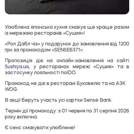
Улюблена японська кухня смакує ще краще разом
із мережею ресторанів «Сушия»!
«Рол Дабл чіз» у подарунок до замовлення від 1200
грн за промокодом «
SENSE6371
».
Пропозиція діє на онлайн-замовлення на сайті
Sushiya.ua
, у ресторанах мережі «Сушия» та в
застосунку лояльності holDO.
Промокод не діє в ресторані Буковелю та на АЗК
WOG.
В акції беруть участь усі картки Sense Bank.
Термін дії промокоду: з 01 червня по 31 серпня 2026
року включно.
Є сенс смакувати улюблене!