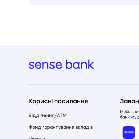
Корисні посилання
Заван
Мобільни
Відділення/ATM
банкінгу 
Фонд гарантування вкладів