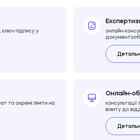
Експертиз
, ключ підпису у
онлайн-консу
документообі
Детальн
Онлайн-об
т та окремі ліміти на
консультації
візиту до від
Детальн