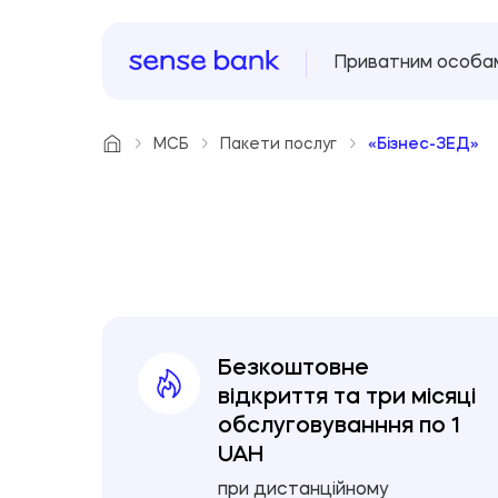
Приватним особа
МСБ
Пакети послуг
«Бізнес-ЗЕД»
Безкоштовне
відкриття та три місяці
обслуговуванння по 1
UAH
при дистанційному