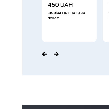
%
450 UAH
я за продаж
щомісячна плата за
ної валюти
пакет