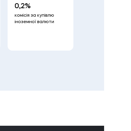
0,2%
0,15%
комісія за купівлю
комісія за продаж
іноземної валюти
іноземної валюти