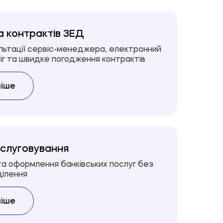
а контрактів ЗЕД
льтації сервіс-менеджера, електронний
г та швидке погодження контрактів
іше
слуговування
 та оформлення банківських послуг без
ділення
іше