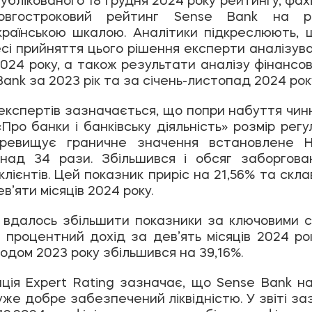
довгостроковий рейтинг Sense Bank на 
країнською шкалою. Аналітики підкреслюють,
есі прийняття цього рішення експерти аналізув
2024 року, а також результати аналізу фінансов
Bank за 2023 рік та за січень-листопад 2024 рок
і експертів зазначається, що попри набуття чин
Про банки і банківську діяльність» розмір рег
ревищує граничне значення встановлене 
над 34 рази. Збільшився і обсяг заборгова
лієнтів. Цей показник приріс на 21,56% та скла
в’яти місяців 2024 року.
у вдалось збільшити показники за ключовими 
 процентний дохід за дев’ять місяців 2024 рок
одом 2023 року збільшився на 39,16%.
ція Expert Rating зазначає, що Sense Bank н
уже добре забезпечений ліквідністю. У звіті за