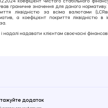
.12.2024 коефіцієнт чистого стабільного фінан
вав граничне значення для даного нормативу.
риття ліквідністю за всіма валютами (LCR
атив, а коефіцієнт покриття ліквідністю в і
аза.
і надалі надавати клієнтам своєчасні фінансов
тажуйте додаток