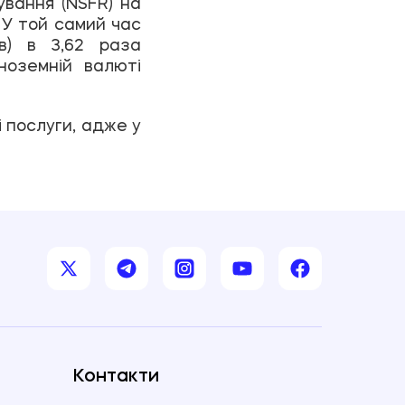
сування (NSFR) на
 У той самий час
вв) в 3,62 раза
ноземній валюті
і послуги, адже у
Контакти