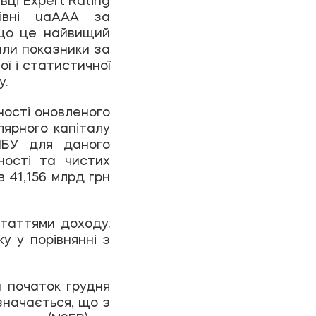
рівні
uaAАA
за
 що це найвищий
али показники за
ої і статистичної
у.
ності оновленого
улярного капіталу
НБУ для даного
ності та чистих
в 41,156 млрд грн
статтями доходу.
у у порівнянні з
а початок грудня
значається, що з