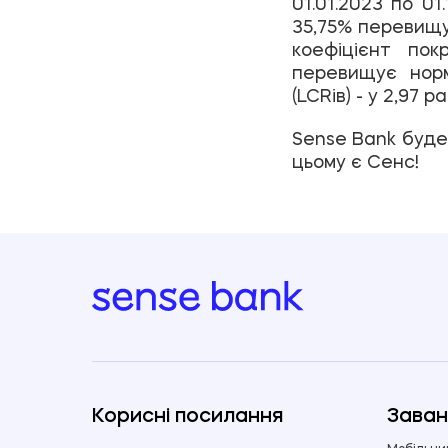
01.01.2023 по 01
35,75% перевищу
коефіцієнт пок
перевищує норм
(LCRів) - у 2,97 р
Sense Bank буде 
цьому є Сенс!
Корисні посилання
Заван