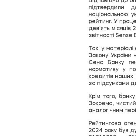
підтвердили 
національною у
рейтинг. У проц
дев’ять місяців 
звітності Sense 
Так, у матеріал
Закону України «
Сенс Банку пе
нормативу у по
кредитів наших к
за підсумками де
Крім того, банк
Зокрема, чистий
аналогічним пері
Рейтингова аген
2024 року був д