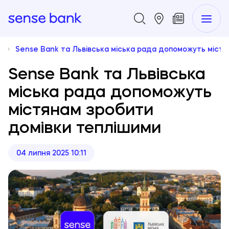
р
Sense Bank та Львівська міська рада допоможуть міст
Sense Bank та Львівська
міська рада допоможуть
містянам зробити
домівки теплішими
04 липня 2025 10:11