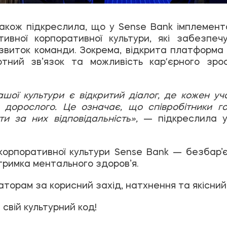
кож підкреслила, що у Sense Bank імплементо
ивної корпоративної культури, які забезпе
озвиток команди.
Зокрема, відкрита платформа 
отний зв’язок та можливість карʼєрного зр
шої культури є відкритий діалог, де кожен уча
 дорослого. Це означає, що співробітники го
ти за них відповідальність»,
— підкреслила у
орпоративної культури Sense Bank — безбар’єр
дтримка ментального здоров’я.
торам за корисний захід, натхнення та якісний 
свій культурний код!