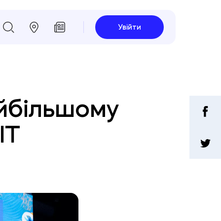
Увійти
айбільшому
IT