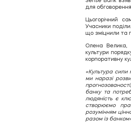
для обговорення 
Цьогорічний са
Учасники поділи
що зміцнили та 
Олена Велика, 
культури порядк
корпоративну кул
«Культура сили 
ми наразі розви
прогнозованост
банку та потреб
людяність є кл
створюємо пр
розумінням цінно
разом із банком»