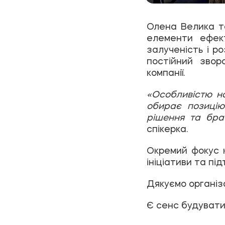
Олена Велика та
елементи ефект
залученість і р
постійний звор
компанії.
«Особливістю на
обирає позицію
рішення та бра
спікерка.
Окремий фокус к
ініціативи та пі
Дякуємо організа
Є сенс будувати 