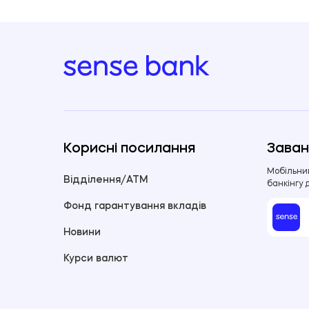
Корисні посилання
Заван
Мобільни
Відділення/ATM
банкінгу 
Фонд гарантування вкладів
Новини
Курси валют