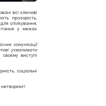
вані всі ключові
чують
прозорість,
для спілкування,
остання у межах
сник комунікації
тові ухвалювати
 своєму виступі
ність, соціальні
нетворкінг!