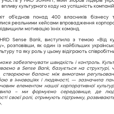
впливу культурного коду на успішність компаній
міт об’єднав понад 400 власників бізнесу т
лися реальними кейсами впровадження корпора
підвищили мотивацію їхніх команд.
HRD Sense Bank, виступила з темою «Від к
у»,
розповівши, як один із найбільших українськ
ьтуру та яку роль у цьому відіграють співробітн
може забезпечувати швидкість і контроль. Культ
ваємо в Sense Bank, базується на структурі, ч
і, створюючи баланс між вимогами регульова
ою в інноваціях і людяності,
— зазначила пан
ючовим елементом нашої корпоративної культур
авила – ми формуємо середовище, де люд
сті своєї ролі, отримують підтримку, розвиваю
.