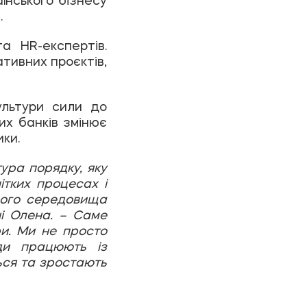
.
а HR-експертів.
тивних проєктів,
ультури сили до
их банків змінює
ики.
ура порядку, яку
ітких процесах і
ного середовища
і Олена.
– Саме
и. Ми не просто
и працюють із
ться та зростають