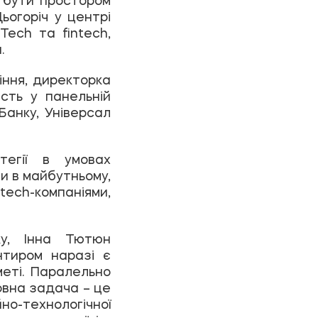
ьогоріч у центрі
Tech та fintech,
.
іння, директорка
асть у панельній
Банку, Універсал
тегії в умовах
ми в майбутньому,
tech-компаніями,
ку, Інна Тютюн
нтиром наразі є
меті. Паралельно
овна задача – це
о-технологічної