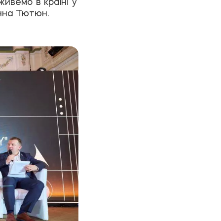
ивемо в країні у
Інна Тютюн.