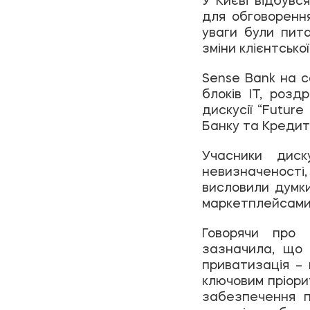
для обговорення
уваги були пита
зміни клієнтської
Sense Bank на с
блоків IT, розд
дискусії “Futur
Банку та Кредит
Учасники диск
невизначеності, 
висловили думки
маркетплейсами
Говорячи про 
зазначила, що 
приватизація – 
ключовим пріори
забезпечення п