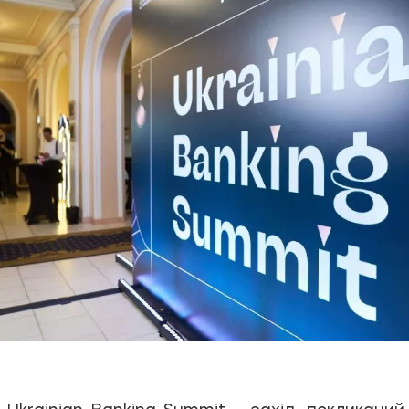
я Ukrainian Banking Summit – захід, покликани