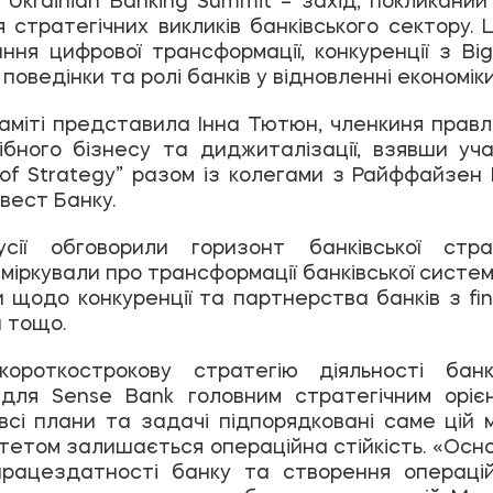
 стратегічних викликів банківського сектору. Ц
ння цифрової трансформації, конкуренції з Big
 поведінки та ролі банків у відновленні економіки
аміті представила Інна Тютюн, членкиня правл
рібного бізнесу та диджиталізації, взявши уч
e of Strategy” разом із колегами з Райффайзен 
вест Банку.
усії обговорили горизонт банківської стра
міркували про трансформації банківської систе
 щодо конкуренції та партнерства банків з fin
 тощо.
короткострокову стратегію діяльності бан
для Sense Bank головним стратегічним оріє
всі плани та задачі підпорядковані саме цій 
тетом залишається операційна стійкість. «Осн
рацездатності банку та створення операційн