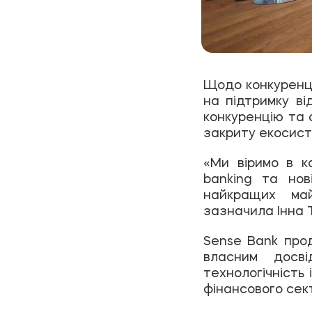
Щодо конкуренці
на підтримку ві
конкуренцію та 
закриту екосист
«Ми віримо в к
banking та но
найкращих май
зазначила Інна 
Sense Bank про
власним досві
технологічність 
фінансового сект