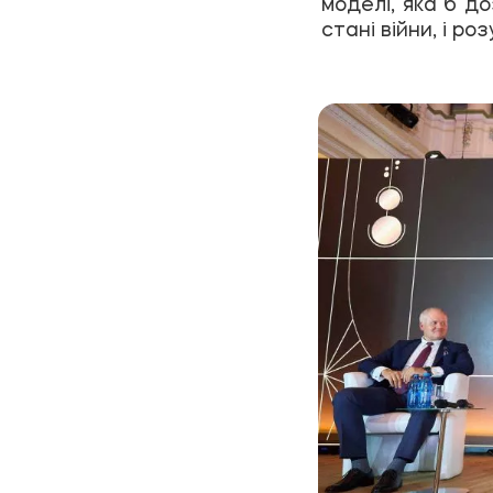
моделі, яка б д
стані війни, і р