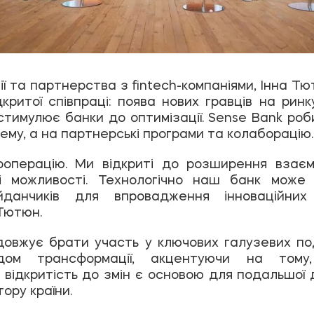
ї та партнерства з fintech-компаніями, Інна Т
дкритої співпраці: поява нових гравців на ри
стимулює банки до оптимізації. Sense Bank роб
ему, а на партнерські програми та колаборацію.
ооперацію. Ми відкриті до розширення взаєм
ві можливості. Технологічно наш банк може
данчиків для впровадження інноваційних
Тютюн.
довжує брати участь у ключових галузевих под
дом трансформації, акцентуючи на тому,
і відкритість до змін є основою для подальшої 
ору країни.