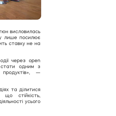
ютюн висловилась
нку лише посилює
ить ставку не на
одії через open
 стати одним з
 продуктів», —
іях та ділитися
 що стійкість,
діяльності усього