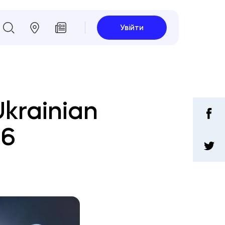
Увійти
krainian
26