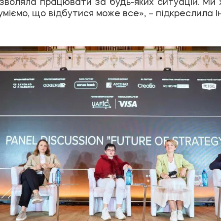
озволяла працювати за будь-яких ситуацій. Ми ж
озуміємо, що відбутися може все», – підкреслила 