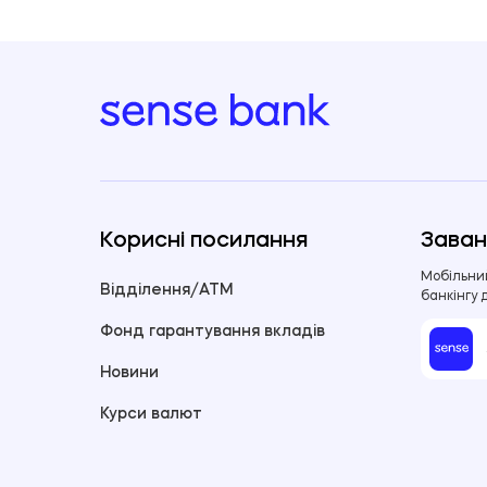
Корисні посилання
Заван
Мобільни
Відділення/ATM
банкінгу 
Фонд гарантування вкладів
Новини
Курси валют