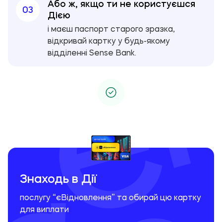
Або ж, якщо ти не користуєшся
встановлено договором або законом.
03
Дією
і маєш паспорт старого зразка,
відкривай картку у будь-якому
відділенні Sense Bank.
Знаходь в Дії
послугу “єВідновлення” та обирай цю картку
для виплати