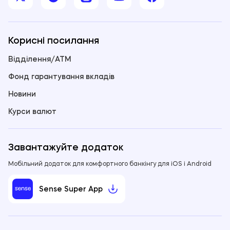
єВідновлення. Перелік цих компаній у твоєму регіоні
У такому разі ремонт будинку централізовано
можна подивитись на сайті єВідновлення
проводить орган місцевого самоврядування.
https://erecovery.diia.gov.ua/
Корисні посилання
Відділення/ATM
Фонд гарантування вкладів
Новини
Курси валют
Завантажуйте додаток
Мобільний додаток для комфортного банкінгу для iOS і Android
Sense Super App