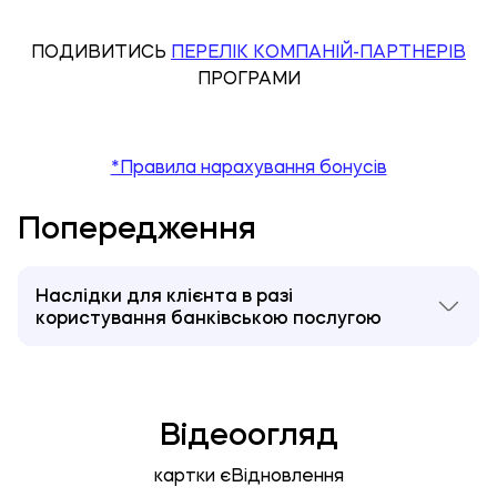
ПОДИВИТИСЬ
ПЕРЕЛІК КОМПАНІЙ-ПАРТНЕРІВ
ПРОГРАМИ
*Правила нарахування бонусів
Попередження
Наслідки для клієнта в разі
користування банківською послугою
1. Наслідки для клієнта в разі користування
банківською послугою або невиконання ним
обов'язків згідно з договором про надання цієї
банківської послуги:
Відеоогляд
- приймаючи умови публічної пропозиції щодо
отримання банківських послуг на умовах,
картки єВідновлення
передбачених Договором про банківське